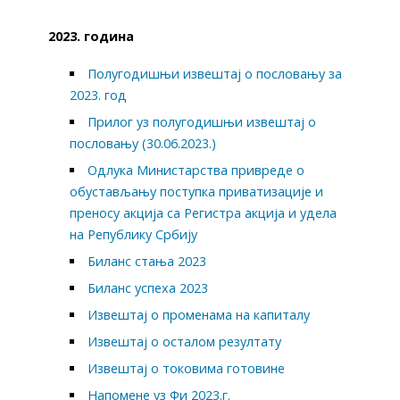
2023. година
Полугодишњи извештај о пословању за
2023. год
Прилог уз полугодишњи извештај о
пословању (30.06.2023.)
Одлука Министарства привреде о
обустављању поступка приватизације и
преносу акција са Регистра акција и удела
на Републику Србију
Биланс стања 2023
Биланс успеха 2023
Извештај о променама на капиталу
Извештај о осталом резултату
Извештај о токовима готовине
Напомене уз Фи 2023.г.