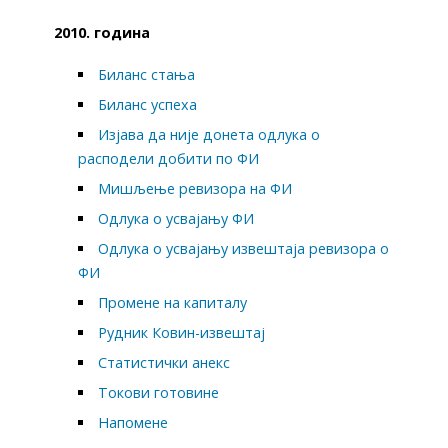
2010. година
Биланс стања
Биланс успеха
Изјава да није донета одлука о
расподели добити по ФИ
Мишљење ревизора на ФИ
Одлука о усвајању ФИ
Одлука о усвајању извештаја ревизора о
ФИ
Промене на капиталу
Рудник Ковин-извештај
Статистички анекс
Токови готовине
Напомене