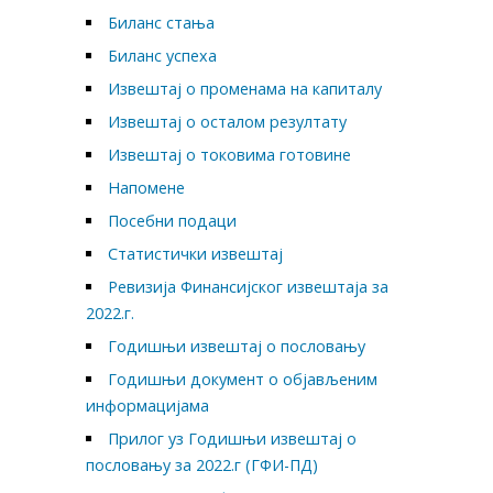
Биланс стања
Биланс успеха
Извештај о променама на капиталу
Извештај о осталом резултату
Извештај о токовима готовине
Напомене
Посебни подаци
Статистички извештај
Ревизија Финансијског извештаја за
2022.г.
Годишњи извештај о пословању
Годишњи документ о објављеним
информацијама
Прилог уз Годишњи извештај о
пословању за 2022.г (ГФИ-ПД)