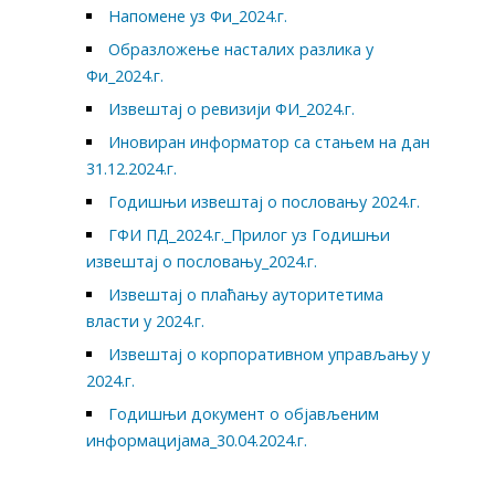
Напомене уз Фи_2024.г.
Образложење насталих разлика у
Фи_2024.г.
Извештај о ревизији ФИ_2024.г.
Иновиран информатор са стањем на дан
31.12.2024.г.
Годишњи извештај о пословању 2024.г.
ГФИ ПД_2024.г._Прилог уз Годишњи
извештај о пословању_2024.г.
Извештај о плаћању ауторитетима
власти у 2024.г.
Извештај о корпоративном управљању у
2024.г.
Годишњи документ о објављеним
информацијама_30.04.2024.г.