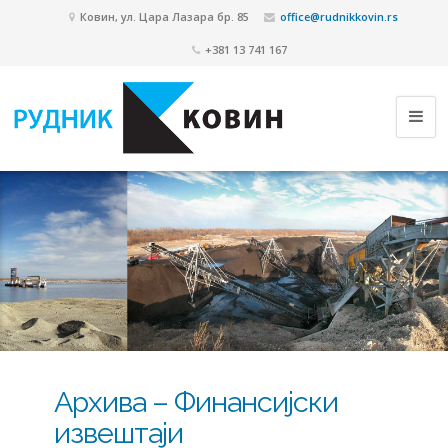
Ковин, ул. Цара Лазара бр. 85
office@rudnikkovin.rs
+381 13 741 167
Архива – Финансијски
извештаји