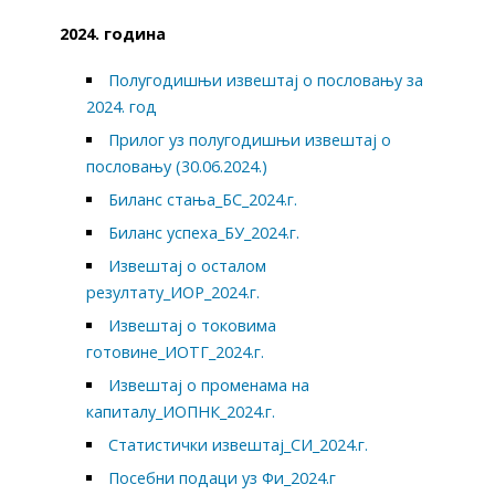
2024. година
Полугодишњи извештај о пословању за
2024. год
Прилог уз полугодишњи извештај о
пословању (30.06.2024.)
Биланс стања_БС_2024.г.
Биланс успеха_БУ_2024.г.
Извештај о осталом
резултату_ИОР_2024.г.
Извештај о токовима
готовине_ИОТГ_2024.г.
Извештај о променама на
капиталу_ИОПНК_2024.г.
Статистички извештај_СИ_2024.г.
Посебни подаци уз Фи_2024.г