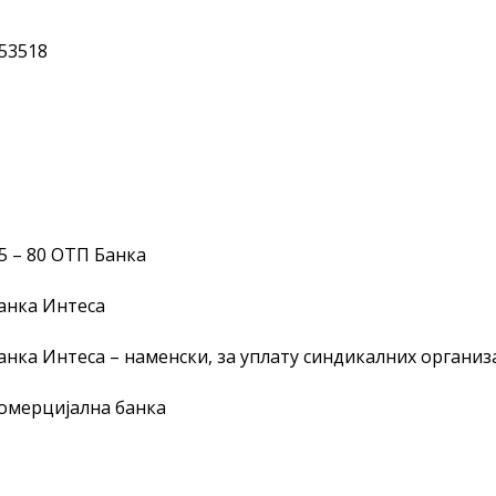
053518
5 – 80 ОТП Банка
Банка Интеса
Банка Интеса – наменски, за уплату синдикалних организ
Комерцијална банка