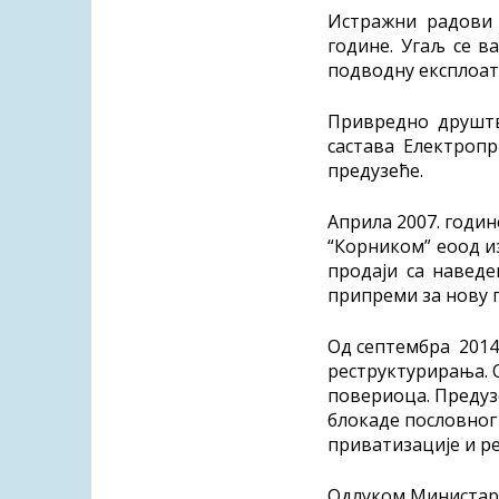
Истражни радови н
године. Угаљ се в
подводну експлоата
Привредно друштво
састава Електропр
предузеће.
Априла 2007. годин
“Корником” еоод из
продаји са наведе
припреми за нову 
Oд септембра 2014.
реструктурирања. 
повериоца. Предуз
блокаде пословног 
приватизације и р
Одлуком Министарс