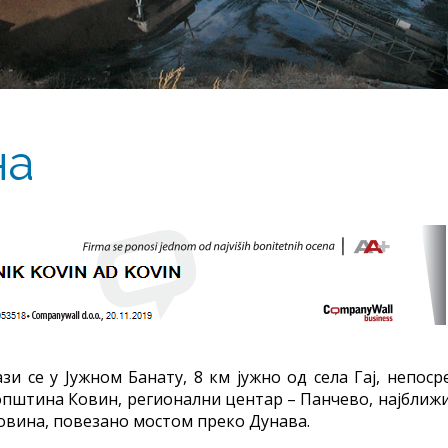
на
зи се у Јужном Банату, 8 км јужно од села Гај, непос
пштина Ковин, регионални центар – Панчево, најближи
Ковина, повезано мостом преко Дунава.