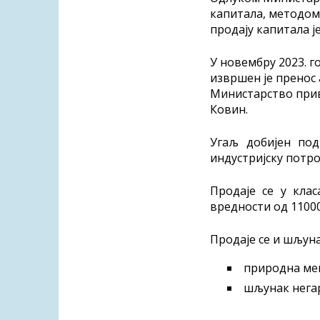
капитала, методом
продају капитала 
У новембру 2023. г
извршен је пренос 
Министарство прив
Ковин.
Угаљ добијен по
индустријску потр
Продаје се у клас
вредности од 11000 
Продаје се и шљун
природна ме
шљунак нега