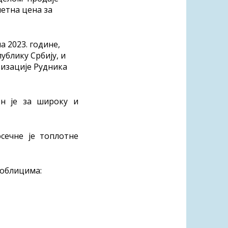
етна цена за
а 2023. године,
ублику Србију, и
изације Рудника
н је за широку и
осечне је топлотне
 облицима: