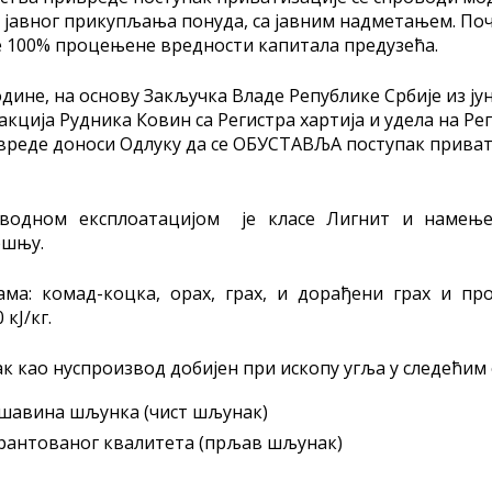
 јавног прикупљања понуда, са јавним надметањем. Поч
је 100% процењене вредности капитала предузећа.
одине, на основу Закључка Владе Републике Србије из јун
акција Рудника Ковин са Регистра хартија и удела на Реп
реде доноси Одлуку да се ОБУСТАВЉА поступак приват
дводном експлоатацијом је класе Лигнит и намење
ошњу.
ама: комад-коцка, орах, грах, и дорађени грах и пр
кЈ/кг.
ак као нуспроизвод добијен при ископу угља у следећим
шавина шљунка (чист шљунак)
рантованог квалитета (прљав шљунак)