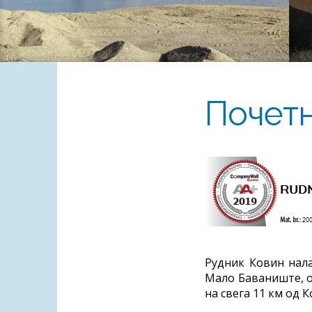
Почет
Рудник Ковин нала
Мало Баваниште, о
на свега 11 км од 