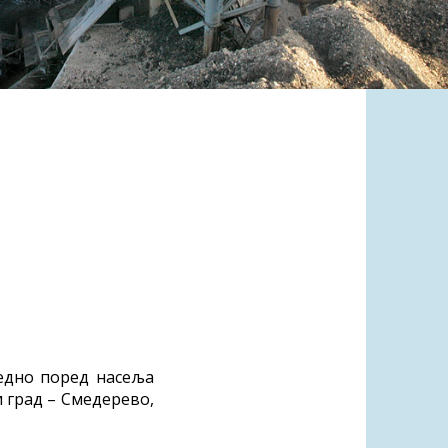
редно поред насеља
 град – Смедерево,