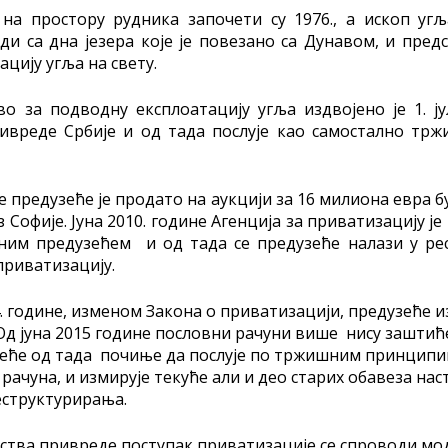
а простору рудника започети су 1976., а ископ угљ
ади са дна језера које је повезано са Дунавом, и пред
цију угља на свету.
 за подводну експлоатацију угља издвојено је 1. ју
ивреде Србије и од тада послује као самостално тр
е предузеће је продато на аукцији за 16 милиона евра 
 Софије. Јуна 2010. године Агенција за приватизацију је
ним предузећем и од тада се предузеће налази у ре
приватизацију.
 године, изменом Закона о приватизацији, предузеће и
Од јуна 2015 године пословни рачуни више нису зашти
еће од тада почиње да послује по тржишним принципим
рачуна, и измирује текуће али и део старих обавеза нас
еструктурирања.
тва привреде поступак приватизације се спроводи мо