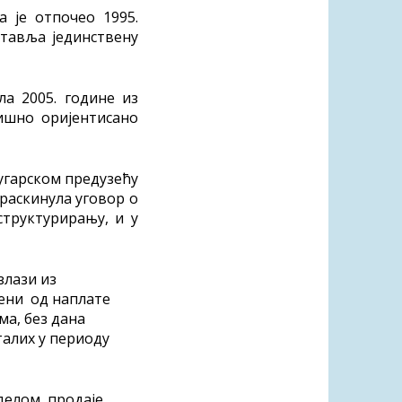
а је отпочео 1995.
ставља јединствену
ла 2005. године из
жишно оријентисано
бугарском предузећу
 раскинула уговор о
структурирању, и у
злази из
ћени од наплате
а, без дана
талих у периоду
делом продаје